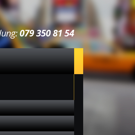
llung:
079 350 81 54