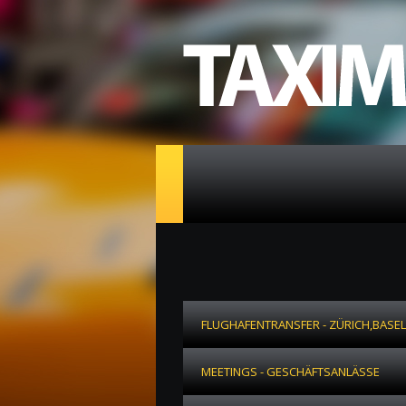
FLUGHAFENTRANSFER - ZÜRICH,BASEL
MEETINGS - GESCHÄFTSANLÄSSE