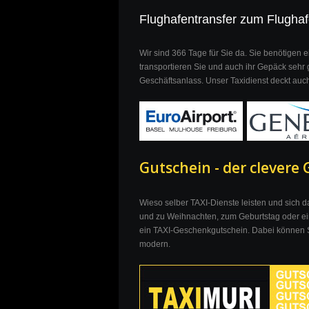
Flughafentransfer zum Flugha
Wir sind 366 Tage für Sie da. Sie benötigen
transportieren Sie und auch ihr Gepäck sehr 
Geschäftsanlass. Unser Taxidienst deckt auch
Gutschein - der clevere
Wieso selber TAXI-Dienste leisten und sich d
und zu Weihnachten, zum Geburtstag oder e
ein TAXI-Geschenkgutschein. Dabei können Si
modern.