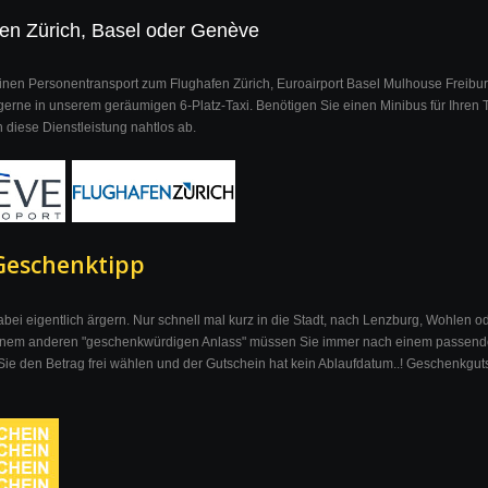
fen Zürich, Basel oder Genève
 einen Personentransport zum Flughafen Zürich, Euroairport Basel Mulhouse Freibu
gerne in unserem geräumigen 6-Platz-Taxi. Benötigen Sie einen Minibus für Ihren T
 diese Dienstleistung nahtlos ab.
 Geschenktipp
abei eigentlich ärgern. Nur schnell mal kurz in die Stadt, nach Lenzburg, Wohlen o
inem anderen "geschenkwürdigen Anlass" müssen Sie immer nach einem passende
e den Betrag frei wählen und der Gutschein hat kein Ablaufdatum..! Geschenkgut